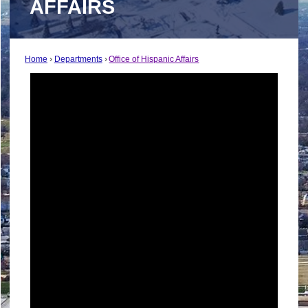
AFFAIRS
Home
Departments
Office of Hispanic Affairs