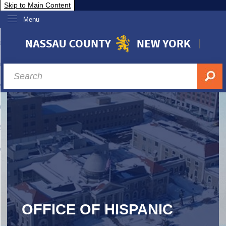
Skip to Main Content
Menu
overnment
partments
sidents
sit Nassau
siness & Investor Relations
Services
ssau A-Z
OFFICE OF HISPANIC