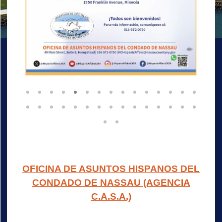
1
2
3
4
5
6
7
8
9
10
11
12
13
14
15
16
17
18
19
20
21
22
23
24
25
26
27
28
29
30
31
32
OFICINA DE ASUNTOS HISPANOS DEL
CONDADO DE NASSAU (AGENCIA
C.A.S.A.)